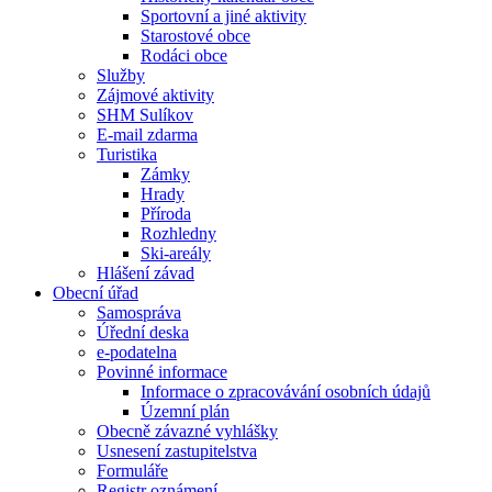
Sportovní a jiné aktivity
Starostové obce
Rodáci obce
Služby
Zájmové aktivity
SHM Sulíkov
E-mail zdarma
Turistika
Zámky
Hrady
Příroda
Rozhledny
Ski-areály
Hlášení závad
Obecní úřad
Samospráva
Úřední deska
e-podatelna
Povinné informace
Informace o zpracovávání osobních údajů
Územní plán
Obecně závazné vyhlášky
Usnesení zastupitelstva
Formuláře
Registr oznámení