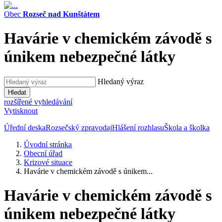
Obec
Rozseč nad Kunštátem
Havárie v chemickém závodě s
únikem nebezpečné látky
Hledaný výraz
Hledat
rozšířené vyhledávání
Vytisknout
Úřední deska
Rozsečský zpravodaj
Hlášení rozhlasu
Škola a školka
Úvodní stránka
Obecní úřad
Krizové situace
Havárie v chemickém závodě s únikem...
Havárie v chemickém závodě s
únikem nebezpečné látky