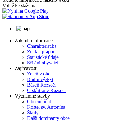
Volně ke stažení:
Základní informace
Charakteristika
Znak a prapor
Statistické údaje
Sčítání obyvatel
Zajímavosti
Zeleň v obci
Rudní výskyt
Báseň Rozseči
O skřítku v Rozseči
Významné stavby
Obecní úřad
Kostel sv. Antonína
Školy
Další dominanty obce