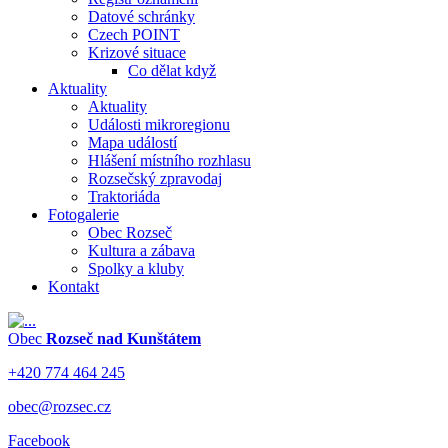
Datové schránky
Czech POINT
Krizové situace
Co dělat když
Aktuality
Aktuality
Události mikroregionu
Mapa událostí
Hlášení místního rozhlasu
Rozsečský zpravodaj
Traktoriáda
Fotogalerie
Obec Rozseč
Kultura a zábava
Spolky a kluby
Kontakt
Obec
Rozseč nad Kunštátem
+420 774 464 245
obec@rozsec.cz
Facebook