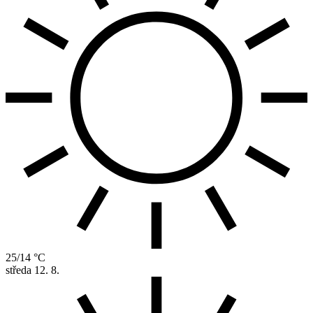
25/14 °C
středa
12. 8.