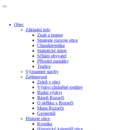
Obec
Základní info
Znak a prapor
Strategie rozvoje obce
Charakteristika
Statistické údaje
Sčítání obyvatel
Přírodní památky
Tradice
Významné stavby
Zajímavosti
Zeleň v obci
Výskyt chráněné rostliny
Rudní výskyt
Báseň Rozseči
O skřítku v Rozseči
Mapa Rozseče
Geoportál
Historie obce
Kronika
Historický kalendář obce