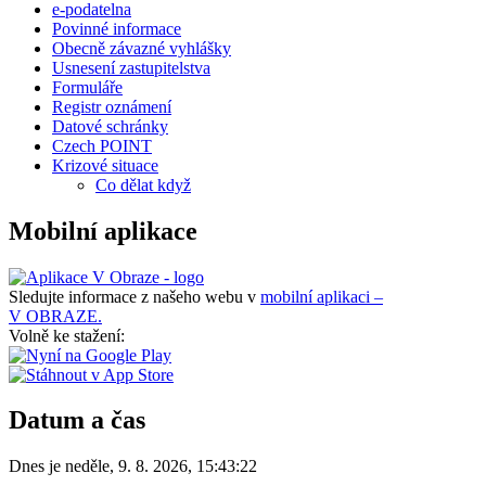
e-podatelna
Povinné informace
Obecně závazné vyhlášky
Usnesení zastupitelstva
Formuláře
Registr oznámení
Datové schránky
Czech POINT
Krizové situace
Co dělat když
Mobilní aplikace
Sledujte informace z našeho webu v
mobilní aplikaci –
V OBRAZE.
Volně ke stažení:
Datum a čas
Dnes je
neděle
,
9. 8. 2026
,
15:43:22