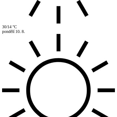
30/14 °C
pondělí
10. 8.