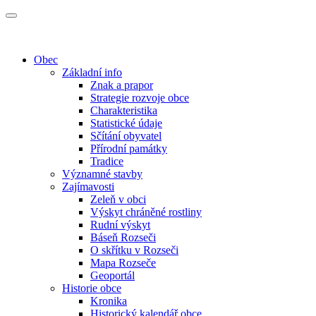
Obec
Základní info
Znak a prapor
Strategie rozvoje obce
Charakteristika
Statistické údaje
Sčítání obyvatel
Přírodní památky
Tradice
Významné stavby
Zajímavosti
Zeleň v obci
Výskyt chráněné rostliny
Rudní výskyt
Báseň Rozseči
O skřítku v Rozseči
Mapa Rozseče
Geoportál
Historie obce
Kronika
Historický kalendář obce