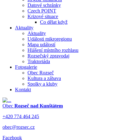
Datové schránky
Czech POINT
Krizové situace
Co dělat když
Aktuality
Aktuality
Události mikroregionu
Mapa událostí
Hlášení místního rozhlasu
Rozsečský zpravodaj
Traktoriáda
Fotogalerie
Obec Rozseč
Kultura a zábava
Spolky a kluby
Kontakt
Obec
Rozseč nad Kunštátem
+420 774 464 245
obec@rozsec.cz
Facebook