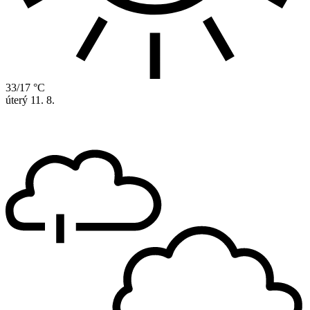
33/17 °C
úterý
11. 8.