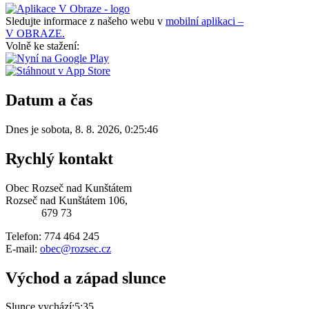
Sledujte informace z našeho webu v
mobilní aplikaci –
V OBRAZE.
Volně ke stažení:
Datum a čas
Dnes je
sobota
,
8. 8. 2026
,
0:25:46
Rychlý kontakt
Obec Rozseč nad Kunštátem
Rozseč nad Kunštátem 106,
679 73
Telefon: 774 464 245
E-mail:
obec@rozsec.cz
Východ a západ slunce
Slunce vychází:
5:35