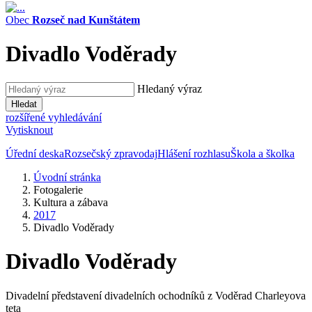
Obec
Rozseč nad Kunštátem
Divadlo Voděrady
Hledaný výraz
Hledat
rozšířené vyhledávání
Vytisknout
Úřední deska
Rozsečský zpravodaj
Hlášení rozhlasu
Škola a školka
Úvodní stránka
Fotogalerie
Kultura a zábava
2017
Divadlo Voděrady
Divadlo Voděrady
Divadelní představení divadelních ochodníků z Voděrad Charleyova
teta