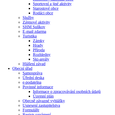
Sportovní a jiné aktivity
Starostové obce
Rodáci obce
Služby
Zájmové aktivity
SHM Sulíkov
E-mail zdarma
Turistika
Zámky
Hrady
Příroda
Rozhledny
Ski-areály
Hlášení závad
Obecní úřad
Samospráva
Úřední deska
e-podatelna
Povinné informace
Informace o zpracovávání osobních údajů
Územní plán
Obecně závazné vyhlášky
Usnesení zastupitelstva
Formuláře
Registr oznámení