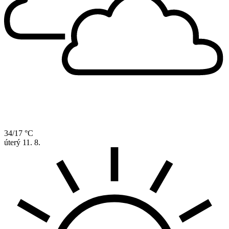
34/17 °C
úterý
11. 8.