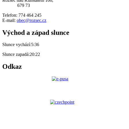
Rozseč nad Kunštátem 106,
679 73
Telefon: 774 464 245
E-mail:
obec@rozsec.cz
Východ a západ slunce
Slunce vychází:
5:36
Slunce zapadá:
20:22
Odkaz