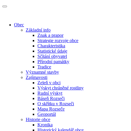
Obec
Základní info
Znak a prapor
Strategie rozvoje obce
Charakteristika
Statistické údaje
Sčítání obyvatel
Přírodní památky
Tradice
Významné stavby
Zajímavosti
Zeleň v obci
Výskyt chráněné rostliny
Rudní výskyt
Báseň Rozseči
O skřítku v Rozseči
Mapa Rozseče
Geoportál
Historie obce
Kronika
Historický kalendář obce