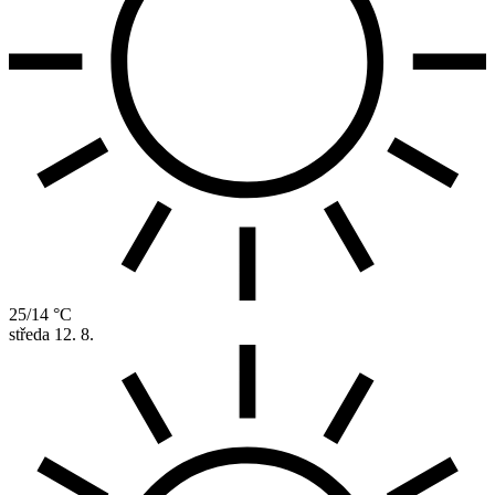
25/14 °C
středa
12. 8.