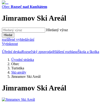
Obec
Rozseč nad Kunštátem
Jimramov Ski Areál
Hledaný výraz
Hledat
rozšířené vyhledávání
Vytisknout
Úřední deska
Rozsečský zpravodaj
Hlášení rozhlasu
Škola a školka
Úvodní stránka
Obec
Turistika
Ski-areály
Jimramov Ski Areál
Jimramov Ski Areál