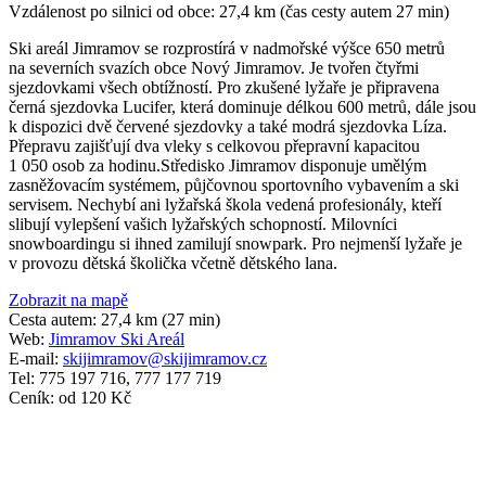
Vzdálenost po silnici od obce: 27,4 km (čas cesty autem 27 min)
Ski areál Jimramov se rozprostírá v nadmořské výšce 650 metrů
na severních svazích obce Nový Jimramov. Je tvořen čtyřmi
sjezdovkami všech obtížností. Pro zkušené lyžaře je připravena
černá sjezdovka Lucifer, která dominuje délkou 600 metrů, dále jsou
k dispozici dvě červené sjezdovky a také modrá sjezdovka Líza.
Přepravu zajišťují dva vleky s celkovou přepravní kapacitou
1 050 osob za hodinu.Středisko Jimramov disponuje umělým
zasněžovacím systémem, půjčovnou sportovního vybavením a ski
servisem. Nechybí ani lyžařská škola vedená profesionály, kteří
slibují vylepšení vašich lyžařských schopností. Milovníci
snowboardingu si ihned zamilují snowpark. Pro nejmenší lyžaře je
v provozu dětská školička včetně dětského lana.
Zobrazit na mapě
Cesta autem: 27,4 km (27 min)
Web:
Jimramov Ski Areál
E-mail:
skijimramov@skijimramov.cz
Tel: 775 197 716, 777 177 719
Ceník: od 120 Kč