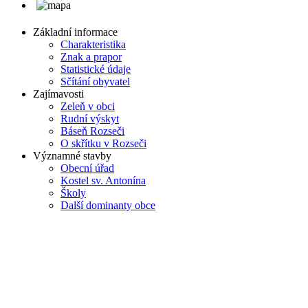
Základní informace
Charakteristika
Znak a prapor
Statistické údaje
Sčítání obyvatel
Zajímavosti
Zeleň v obci
Rudní výskyt
Báseň Rozseči
O skřítku v Rozseči
Významné stavby
Obecní úřad
Kostel sv. Antonína
Školy
Další dominanty obce