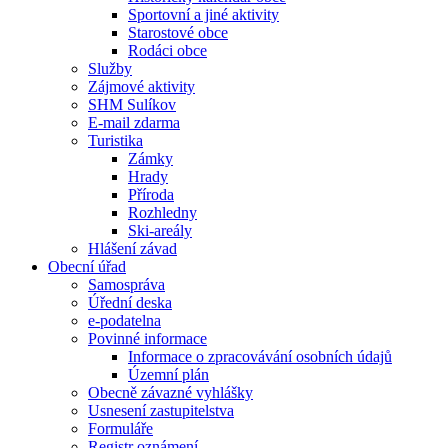
Sportovní a jiné aktivity
Starostové obce
Rodáci obce
Služby
Zájmové aktivity
SHM Sulíkov
E-mail zdarma
Turistika
Zámky
Hrady
Příroda
Rozhledny
Ski-areály
Hlášení závad
Obecní úřad
Samospráva
Úřední deska
e-podatelna
Povinné informace
Informace o zpracovávání osobních údajů
Územní plán
Obecně závazné vyhlášky
Usnesení zastupitelstva
Formuláře
Registr oznámení