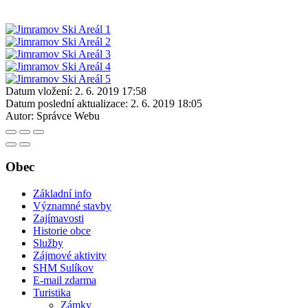
Datum vložení:
2. 6. 2019 17:58
Datum poslední aktualizace:
2. 6. 2019 18:05
Autor:
Správce Webu
Obec
Základní info
Významné stavby
Zajímavosti
Historie obce
Služby
Zájmové aktivity
SHM Sulíkov
E-mail zdarma
Turistika
Zámky