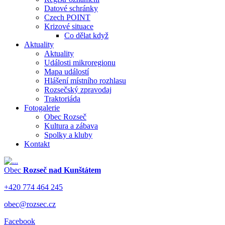
Datové schránky
Czech POINT
Krizové situace
Co dělat když
Aktuality
Aktuality
Události mikroregionu
Mapa událostí
Hlášení místního rozhlasu
Rozsečský zpravodaj
Traktoriáda
Fotogalerie
Obec Rozseč
Kultura a zábava
Spolky a kluby
Kontakt
Obec
Rozseč nad Kunštátem
+420 774 464 245
obec@rozsec.cz
Facebook