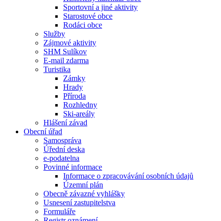
Sportovní a jiné aktivity
Starostové obce
Rodáci obce
Služby
Zájmové aktivity
SHM Sulíkov
E-mail zdarma
Turistika
Zámky
Hrady
Příroda
Rozhledny
Ski-areály
Hlášení závad
Obecní úřad
Samospráva
Úřední deska
e-podatelna
Povinné informace
Informace o zpracovávání osobních údajů
Územní plán
Obecně závazné vyhlášky
Usnesení zastupitelstva
Formuláře
Registr oznámení