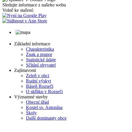
Sledujte informace z našeho webu
Volně ke stažení:
Základní informace
Charakteristika
Znak a prapor
Statistické údaje
Sčítání obyvatel
Zajímavosti
Zeleň v obci
Rudní výskyt
Báseň Rozseči
O skřítku v Rozseči
Významné stavby
Obecní úřad
Kostel sv. Antonína
Školy
Další dominanty obce