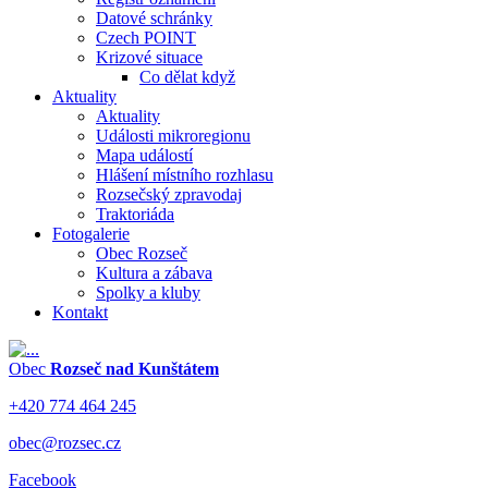
Datové schránky
Czech POINT
Krizové situace
Co dělat když
Aktuality
Aktuality
Události mikroregionu
Mapa událostí
Hlášení místního rozhlasu
Rozsečský zpravodaj
Traktoriáda
Fotogalerie
Obec Rozseč
Kultura a zábava
Spolky a kluby
Kontakt
Obec
Rozseč nad Kunštátem
+420 774 464 245
obec@rozsec.cz
Facebook