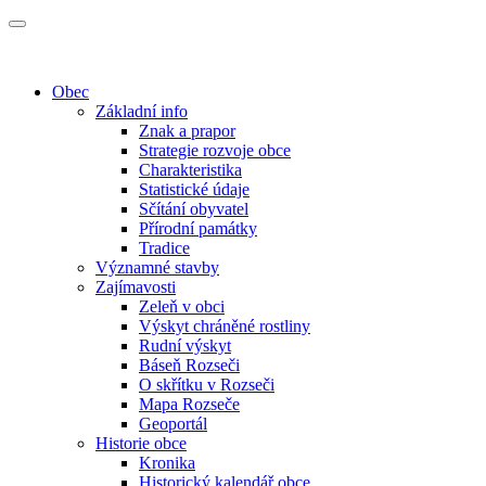
Obec
Základní info
Znak a prapor
Strategie rozvoje obce
Charakteristika
Statistické údaje
Sčítání obyvatel
Přírodní památky
Tradice
Významné stavby
Zajímavosti
Zeleň v obci
Výskyt chráněné rostliny
Rudní výskyt
Báseň Rozseči
O skřítku v Rozseči
Mapa Rozseče
Geoportál
Historie obce
Kronika
Historický kalendář obce