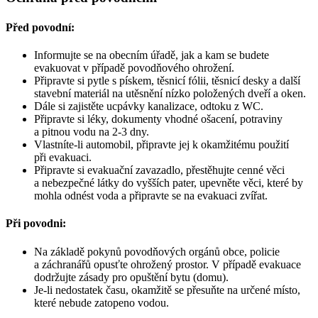
Před povodní:
Informujte se na obecním úřadě, jak a kam se budete
evakuovat v případě povodňového ohrožení.
Připravte si pytle s pískem, těsnicí fólii, těsnicí desky a další
stavební materiál na utěsnění nízko položených dveří a oken.
Dále si zajistěte ucpávky kanalizace, odtoku z WC.
Připravte si léky, dokumenty vhodné ošacení, potraviny
a pitnou vodu na 2-3 dny.
Vlastníte-li automobil, připravte jej k okamžitému použití
při evakuaci.
Připravte si evakuační zavazadlo, přestěhujte cenné věci
a nebezpečné látky do vyšších pater, upevněte věci, které by
mohla odnést voda a připravte se na evakuaci zvířat.
Při povodni:
Na základě pokynů povodňových orgánů obce, policie
a záchranářů opusťte ohrožený prostor. V případě evakuace
dodržujte zásady pro opuštění bytu (domu).
Je-li nedostatek času, okamžitě se přesuňte na určené místo,
které nebude zatopeno vodou.