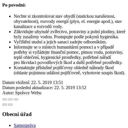
Po povodni:
Nechte si zkontrolovat stav obydlí (statickou narušenost,
obyvatelnost), rozvody energií (plyn, el. energie apod.), stav
kanalizace a rozvodů vody.
Zlikvidujte uhynulé zvířectvo, potraviny a polní plodiny, které
byly zasaženy vodou. Postupujte podle pokynů hygienika.
Vyčištění studní a jejich sanaci zadejte odborníkům.
Informujte se o místech humanitární pomoci a v případě
potřeby si vyžádejte finanční pomoc, pitnou vodu, potraviny,
teplé oblečení, hygienické prostředky, potřebné nářadí
pro likvidaci povodňových škod a další potřebné prostředky.
Kontaktujte příslušné pojišťovny ohledně náhrady škod
(ohlaste pojistnou událost pojišťovně, vyhotovte soupis škod).
Datum vložení:
22. 5. 2019 13:51
Datum poslední aktualizace:
22. 5. 2019 13:52
Autor:
Správce Webu
Obecní úřad
Samospráva