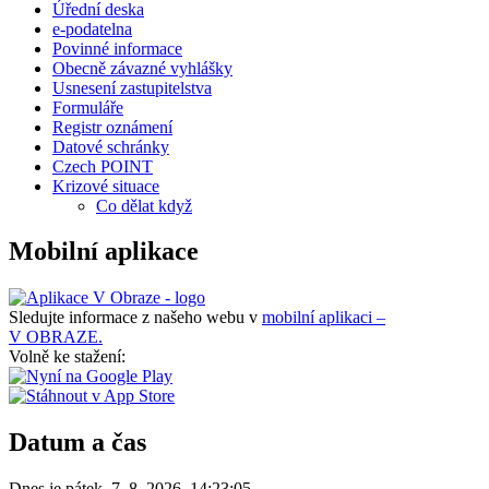
Úřední deska
e-podatelna
Povinné informace
Obecně závazné vyhlášky
Usnesení zastupitelstva
Formuláře
Registr oznámení
Datové schránky
Czech POINT
Krizové situace
Co dělat když
Mobilní aplikace
Sledujte informace z našeho webu v
mobilní aplikaci –
V OBRAZE.
Volně ke stažení:
Datum a čas
Dnes je
pátek
,
7. 8. 2026
,
14:23:05