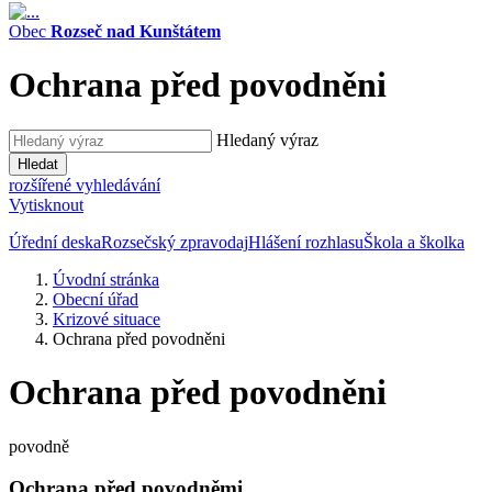
Obec
Rozseč nad Kunštátem
Ochrana před povodněni
Hledaný výraz
Hledat
rozšířené vyhledávání
Vytisknout
Úřední deska
Rozsečský zpravodaj
Hlášení rozhlasu
Škola a školka
Úvodní stránka
Obecní úřad
Krizové situace
Ochrana před povodněni
Ochrana před povodněni
povodně
Ochrana před povodněmi