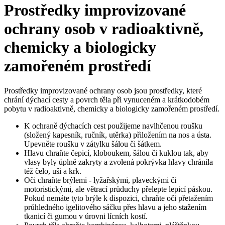
Prostředky improvizované
ochrany osob v radioaktivně,
chemicky a biologicky
zamořeném prostředí
Prostředky improvizované ochrany osob jsou prostředky, které
chrání dýchací cesty a povrch těla při vynuceném a krátkodobém
pobytu v radioaktivně, chemicky a biologicky zamořeném prostředí.
K ochraně dýchacích cest použijeme navlhčenou roušku
(složený kapesník, ručník, utěrka) přiložením na nos a ústa.
Upevněte roušku v zátylku šálou či šátkem.
Hlavu chraňte čepicí, kloboukem, šálou či kuklou tak, aby
vlasy byly úplně zakryty a zvolená pokrývka hlavy chránila
též čelo, uši a krk.
Oči chraňte brýlemi - lyžařskými, plaveckými či
motoristickými, ale větrací průduchy přelepte lepicí páskou.
Pokud nemáte tyto brýle k dispozici, chraňte oči přetažením
průhledného igelitového sáčku přes hlavu a jeho stažením
tkanicí či gumou v úrovni lícních kostí.