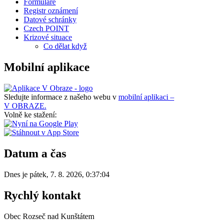
Formuláře
Registr oznámení
Datové schránky
Czech POINT
Krizové situace
Co dělat když
Mobilní aplikace
Sledujte informace z našeho webu v
mobilní aplikaci –
V OBRAZE.
Volně ke stažení:
Datum a čas
Dnes je
pátek
,
7. 8. 2026
,
0:37:04
Rychlý kontakt
Obec Rozseč nad Kunštátem