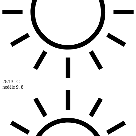
26/13 °C
neděle
9. 8.