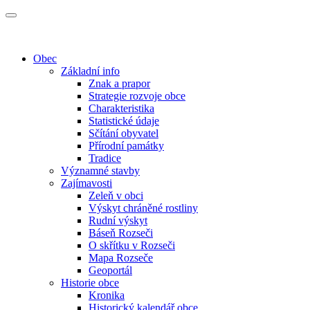
Obec
Základní info
Znak a prapor
Strategie rozvoje obce
Charakteristika
Statistické údaje
Sčítání obyvatel
Přírodní památky
Tradice
Významné stavby
Zajímavosti
Zeleň v obci
Výskyt chráněné rostliny
Rudní výskyt
Báseň Rozseči
O skřítku v Rozseči
Mapa Rozseče
Geoportál
Historie obce
Kronika
Historický kalendář obce