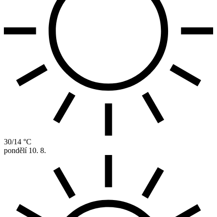
30/14 °C
pondělí
10. 8.