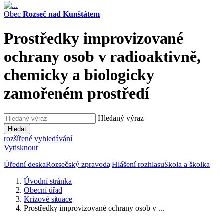
Obec
Rozseč nad Kunštátem
Prostředky improvizované
ochrany osob v radioaktivně,
chemicky a biologicky
zamořeném prostředí
Hledaný výraz
Hledat
rozšířené vyhledávání
Vytisknout
Úřední deska
Rozsečský zpravodaj
Hlášení rozhlasu
Škola a školka
Úvodní stránka
Obecní úřad
Krizové situace
Prostředky improvizované ochrany osob v ...