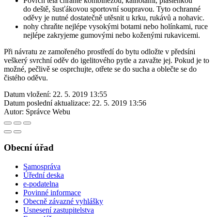
Povrch těla chraňte kombinézou, kalhotami, pláštěnkou
do deště, šusťákovou sportovní soupravou. Tyto ochranné
oděvy je nutné dostatečně utěsnit u krku, rukávů a nohavic.
nohy chraňte nejlépe vysokými botami nebo holínkami, ruce
nejlépe zakryjeme gumovými nebo koženými rukavicemi.
Při návratu ze zamořeného prostředí do bytu odložte v předsíni
veškerý svrchní oděv do igelitového pytle a zavažte jej. Pokud je to
možné, pečlivě se osprchujte, otřete se do sucha a oblečte se do
čistého oděvu.
Datum vložení:
22. 5. 2019 13:55
Datum poslední aktualizace:
22. 5. 2019 13:56
Autor:
Správce Webu
Obecní úřad
Samospráva
Úřední deska
e-podatelna
Povinné informace
Obecně závazné vyhlášky
Usnesení zastupitelstva