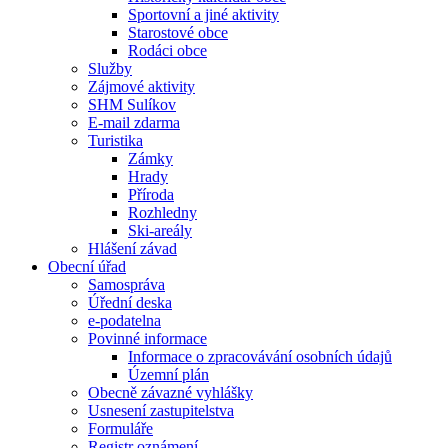
Sportovní a jiné aktivity
Starostové obce
Rodáci obce
Služby
Zájmové aktivity
SHM Sulíkov
E-mail zdarma
Turistika
Zámky
Hrady
Příroda
Rozhledny
Ski-areály
Hlášení závad
Obecní úřad
Samospráva
Úřední deska
e-podatelna
Povinné informace
Informace o zpracovávání osobních údajů
Územní plán
Obecně závazné vyhlášky
Usnesení zastupitelstva
Formuláře
Registr oznámení