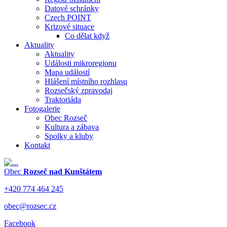
Datové schránky
Czech POINT
Krizové situace
Co dělat když
Aktuality
Aktuality
Události mikroregionu
Mapa událostí
Hlášení místního rozhlasu
Rozsečský zpravodaj
Traktoriáda
Fotogalerie
Obec Rozseč
Kultura a zábava
Spolky a kluby
Kontakt
Obec
Rozseč nad Kunštátem
+420 774 464 245
obec@rozsec.cz
Facebook