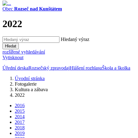
Obec
Rozseč nad Kunštátem
2022
Hledaný výraz
Hledat
rozšířené vyhledávání
Vytisknout
Úřední deska
Rozsečský zpravodaj
Hlášení rozhlasu
Škola a školka
Úvodní stránka
Fotogalerie
Kultura a zábava
2022
2016
2015
2014
2017
2018
2019