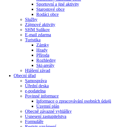
Sportovní a jiné aktivity
Starostové obce
Rodáci obce
Služby
Zájmové aktivity
SHM Sulíkov
E-mail zdarma
Turistika
Zámky
Hrady
Příroda
Rozhledny
Ski-areály
Hlášení závad
Obecní úřad
Samospráva
Úřední deska
e-podatelna
Povinné informace
Informace o zpracovávání osobních údajů
Územní plán
Obecně závazné vyhlášky
Usnesení zastupitelstva
Formuláře
Registr oznámení