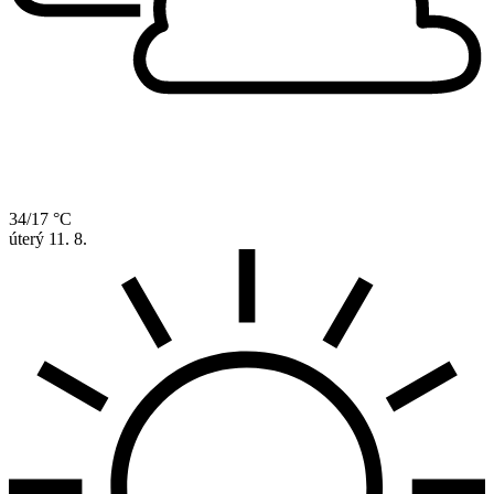
34/17 °C
úterý
11. 8.