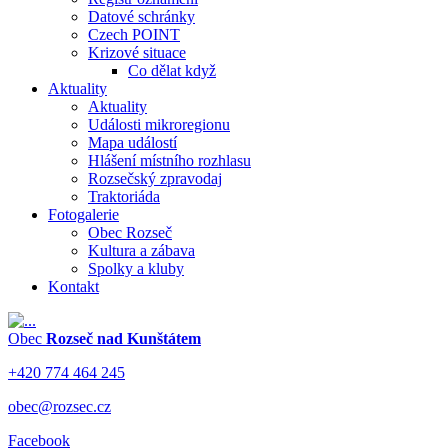
Datové schránky
Czech POINT
Krizové situace
Co dělat když
Aktuality
Aktuality
Události mikroregionu
Mapa událostí
Hlášení místního rozhlasu
Rozsečský zpravodaj
Traktoriáda
Fotogalerie
Obec Rozseč
Kultura a zábava
Spolky a kluby
Kontakt
Obec
Rozseč nad Kunštátem
+420 774 464 245
obec@rozsec.cz
Facebook